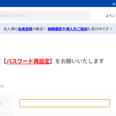
会
ようこ
法人様の
会員登録
大歓迎！
納期確認や導入のご相談
も受付中です！
は
【
パスワード再設定
】
をお願いいたします
い。
：