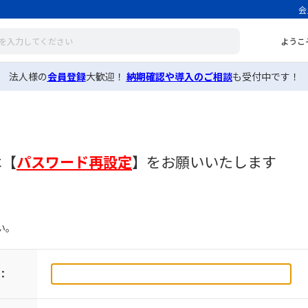
会
ようこ
法人様の
会員登録
大歓迎！
納期確認や導入のご相談
も受付中です！
は
【
パスワード再設定
】
をお願いいたします
い。
：