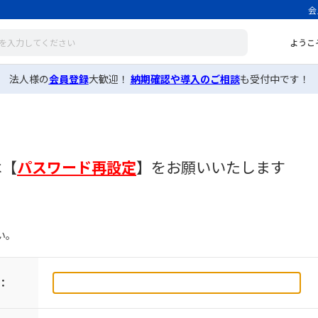
会
ようこ
法人様の
会員登録
大歓迎！
納期確認や導入のご相談
も受付中です！
は
【
パスワード再設定
】
をお願いいたします
い。
：