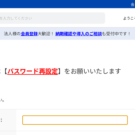
会
ようこ
法人様の
会員登録
大歓迎！
納期確認や導入のご相談
も受付中です！
は
【
パスワード再設定
】
をお願いいたします
い。
：