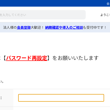
会
ようこ
法人様の
会員登録
大歓迎！
納期確認や導入のご相談
も受付中です！
は
【
パスワード再設定
】
をお願いいたします
い。
：