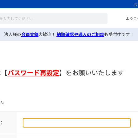
会
ようこ
法人様の
会員登録
大歓迎！
納期確認や導入のご相談
も受付中です！
は
【
パスワード再設定
】
をお願いいたします
い。
：