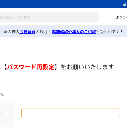
会
ようこ
法人様の
会員登録
大歓迎！
納期確認や導入のご相談
も受付中です！
は
【
パスワード再設定
】
をお願いいたします
い。
：