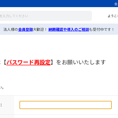
会
ようこ
法人様の
会員登録
大歓迎！
納期確認や導入のご相談
も受付中です！
は
【
パスワード再設定
】
をお願いいたします
い。
：