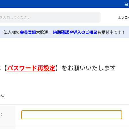
会
ようこ
法人様の
会員登録
大歓迎！
納期確認や導入のご相談
も受付中です！
は
【
パスワード再設定
】
をお願いいたします
い。
：