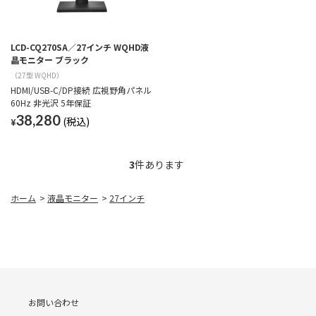
LCD-CQ270SA／27インチ WQHD液
晶モニター ブラック
（27型 WQHD）
HDMI/USB-C/DP接続 広視野角パネル
60Hz 非光沢 5年保証
38,280
¥
3
件あります
ホーム
>
液晶モニター
>
27インチ
お問い合わせ